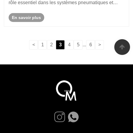
rôle essentiel dans les systèmes pneumatiques et
peuvent améliorer, contrôler ou améliorer les fonctions
En savoir plus
et les performances des systèmes pneumatiques.
<
1
2
3
4
5
...
6
>