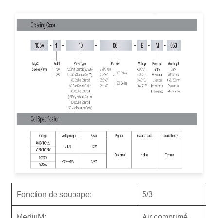
Fonction de soupape:
5/3
M
ediu
M:
Air comprimé